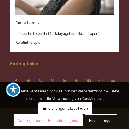
Diana Lorenz
-Friseurin -Expertin für Balayagetechniken -Expertin
Keratintherapie
Eintrag teilen
Diese Seite verwendet Cookies. Mit der Weiternutzung der Seite,
stimmst du die Verwendung von Cookies zu.
Einstellungen akzeptieren
© Copyright - HÖFhair & nails | Website by
Shore
|
Impressum
|
Verberge nur die Benachrichtigung
Einstellungen
Datenschutzerklärung