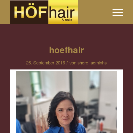
hoefhair
/
26. September 2016
von
shore_adminhs