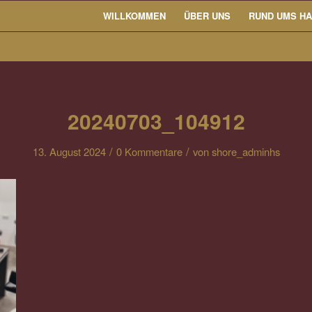
WILLKOMMEN
ÜBER UNS
RUND UMS H
20240703_104912
/
/
13. August 2024
0 Kommentare
von
shore_adminhs