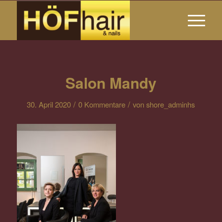
Salon Mandy
/
/
30. April 2020
0 Kommentare
von
shore_adminhs