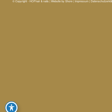
© Copyright - HÖFhair & nails | Website by
Shore
|
Impressum
|
Datenschutzerkl